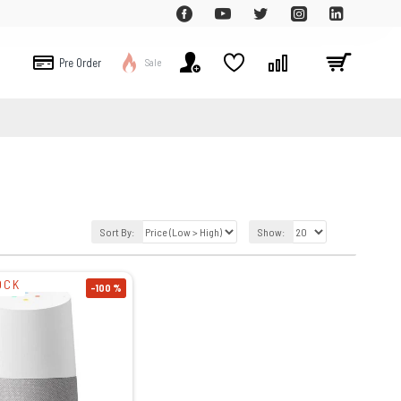
Pre Order
Sale
Sort By:
Show:
OCK
-100 %