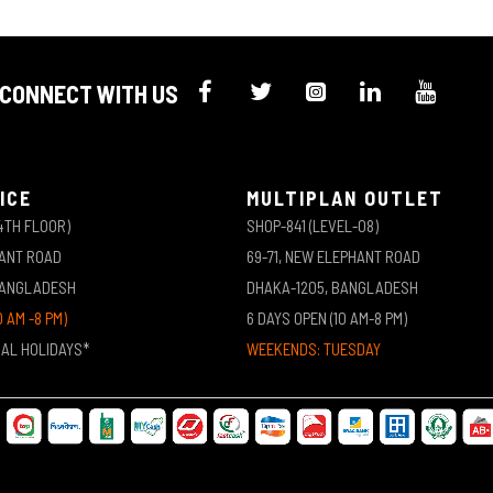
CONNECT WITH US
ICE
MULTIPLAN OUTLET
4TH FLOOR)
SHOP-841 (LEVEL-08)
HANT ROAD
69-71, NEW ELEPHANT ROAD
BANGLADESH
DHAKA-1205, BANGLADESH
0 AM -8 PM)
6 DAYS OPEN (10 AM-8 PM)
NAL HOLIDAYS*
WEEKENDS: TUESDAY