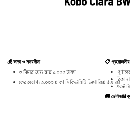
Kobo Clara B
💰 ভাড়া ও সময়সীমা
📋 প্রয়োজনীয়
৩ দিনের জন্য মাত্র
১,০০০ টাকা
পূর্ণাঙ্
ঠিকানা
ফেরতযোগ্য
১,০০০ টাকা
সিকিউরিটি ডিপোজিট প্রযোজ্য
একই ঠি
🚚 ডেলিভারি ব্