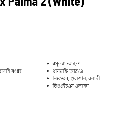
x Palma 2 (White)
বসুন্ধরা আর/এ
সরি সংগ্রহ
ধানমন্ডি আর/এ
নিকেতন, গুলশান, বনানী
ডিওএইচএস এলাকা