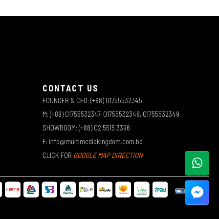
CONTACT US
FOUNDER & CEO: (+88) 01755532345
M: (+88) 01755532347, 01755532348, 01755532349
SHOWROOM: (+88) 02 5515 3396
E: info@multimediakingdom.com.bd
CLICK FOR
GOOGLE MAP DIRECTION