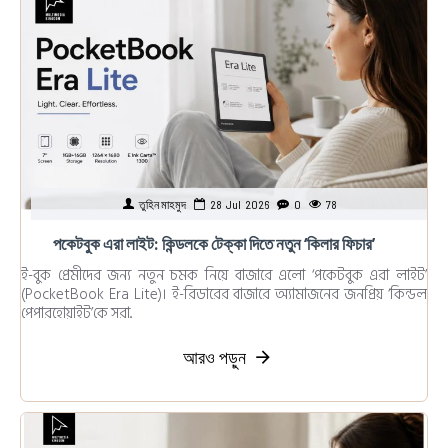
তুহিন মাহমুদ
28
Jul
2026
0
78
পকেটবুক এরা লাইট: কিন্ডলকে টেক্কা দিতে নতুন ‘কিলার ফিচার’
ই-বুক প্রেমীদের জন্য নতুন চমক নিয়ে বাজারে এলো ‘পকেটবুক এরা লাইট’
(PocketBook Era Lite)। ই-রিডারের বাজারে অ্যামাজনের জনপ্রিয় ‘কিন্ডল
পেপারহোয়াইট’কে সরা..
আরও পড়ুন