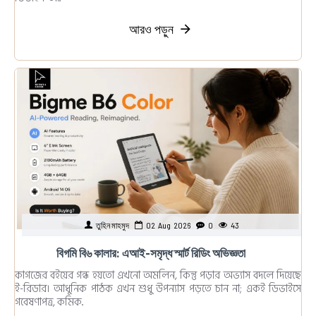
আরও পড়ুন
তুহিন মাহমুদ
02
Aug
2026
0
43
বিগমি বি৬ কালার: এআই-সমৃদ্ধ স্মার্ট রিডিং অভিজ্ঞতা
কাগজের বইয়ের গন্ধ হয়তো এখনো অমলিন, কিন্তু পড়ার অভ্যাস বদলে দিয়েছে
ই-রিডার। আধুনিক পাঠক এখন শুধু উপন্যাস পড়তে চান না; একই ডিভাইসে
গবেষণাপত্র, কমিক..