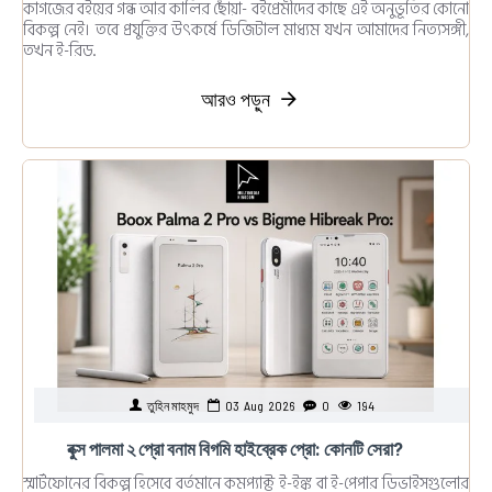
কাগজের বইয়ের গন্ধ আর কালির ছোঁয়া- বইপ্রেমীদের কাছে এই অনুভূতির কোনো
বিকল্প নেই। তবে প্রযুক্তির উৎকর্ষে ডিজিটাল মাধ্যম যখন আমাদের নিত্যসঙ্গী,
তখন ই-রিড..
আরও পড়ুন
তুহিন মাহমুদ
03
Aug
2026
0
194
বুক্স পালমা ২ প্রো বনাম বিগমি হাইব্রেক প্রো: কোনটি সেরা?
স্মার্টফোনের বিকল্প হিসেবে বর্তমানে কমপ্যাক্ট ই-ইঙ্ক বা ই-পেপার ডিভাইসগুলোর