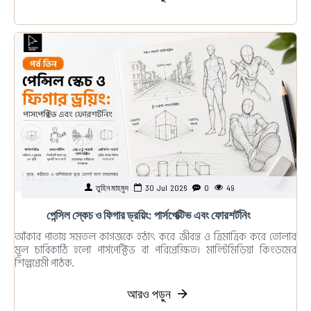
তুহিন মাহমুদ
30
Jul
2026
0
49
পেন্সিল স্কেচ ও ফিগার ড্রয়িং: পার্সপেক্টিভ এবং ফোরশর্টনিং
আঁকার পাতায় সমতল কাগজকে হঠাৎ করে জীবন্ত ও ত্রিমাত্রিক করে তোলার
মূল চাবিকাঠি হলো পার্সপেক্টিভ বা পরিপ্রেক্ষিত। মাল্টিমিডিয়া কিংডমের
শিল্পপ্রেমী পাঠক..
আরও পড়ুন