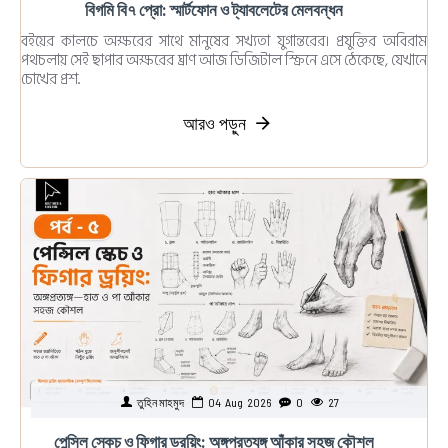
বিগমি বি৭ প্রো: স্মার্টফোন ও ট্যাবলেটের মেলবন্ধন
বইয়ের কালচে অক্ষরের সাথে মানুষের সখ্যতা যুগান্তরের। প্রযুক্তির অবিরাম
পথচলায় সেই ছাপার অক্ষরের ঘ্রাণ আজ ডিজিটাল স্ক্রিনে এসে ঠেকেছে, যেখানে
চোখের প্রশ..
আরও পড়ুন
তুহিন মাহমুদ
04
Aug
2026
0
27
পেন্সিল স্কেচ ও ফিগার ড্রয়িং: অঙ্গপ্রত্যঙ্গ আঁকার সহজ কৌশল