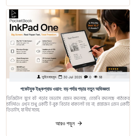
তুহিন মাহমুদ
30
Jul
2026
0
68
পকেটবুক ইঙ্কপ্যাড ওয়ান: বড় পর্দায় পড়ার নতুন অভিজ্ঞতা
ডিজিটাল যুগে বই পড়ার অভ্যাস যেমন বদলেছে, তেমনি বদলেছে পাঠকের
চাহিদাও। এখন শুধু একটি ই-বুক রিডার থাকলেই হয় না; প্রয়োজন এমন একটি
ডিভাইস, যা দীর্ঘ সময..
আরও পড়ুন