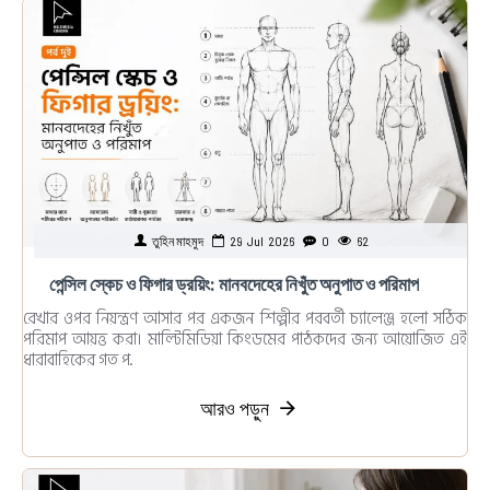
তুহিন মাহমুদ
29
Jul
2026
0
62
পেন্সিল স্কেচ ও ফিগার ড্রয়িং: মানবদেহের নিখুঁত অনুপাত ও পরিমাপ
রেখার ওপর নিয়ন্ত্রণ আসার পর একজন শিল্পীর পরবর্তী চ্যালেঞ্জ হলো সঠিক
পরিমাপ আয়ত্ত করা। মাল্টিমিডিয়া কিংডমের পাঠকদের জন্য আয়োজিত এই
ধারাবাহিকের গত প..
আরও পড়ুন