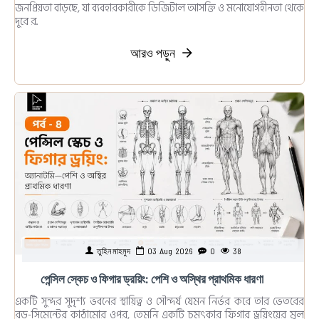
জনপ্রিয়তা বাড়ছে, যা ব্যবহারকারীকে ডিজিটাল আসক্তি ও মনোযোগহীনতা থেকে
দূরে র..
আরও পড়ুন
তুহিন মাহমুদ
03
Aug
2026
0
38
পেন্সিল স্কেচ ও ফিগার ড্রয়িং: পেশি ও অস্থির প্রাথমিক ধারণা
একটি সুন্দর সুদৃশ্য ভবনের স্থায়িত্ব ও সৌন্দর্য যেমন নির্ভর করে তার ভেতরের
রড-সিমেন্টের কাঠামোর ওপর, তেমনি একটি চমৎকার ফিগার ড্রয়িংয়ের মূল