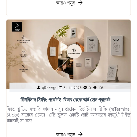
আরও পড়ুন
তুহিন মাহমুদ
31
Jul
2026
0
106
রিটার্মিনাল স্টিকি: পকেট ই-রিডার থেকে স্মার্ট হোম গ্যাজেট
সিইড স্টুডিও সম্প্রতি তাদের নতুন উদ্ভাবন রিটার্মিনাল স্টিকি (reTerminal
Sticky) বাজারে এনেছে। এটি মূলত একটি ছোট আকারের বহুমুখী ই-ইঙ্ক
গ্যাজেট, যা রেফ্..
আরও পড়ুন