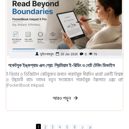
তুহিন মাহমুদ
28
Jul
2026
0
79
পকেটবুক ইঙ্কপ্যাড এক্স প্রো: প্রিমিয়াম ই-রিডিং ও নোট টেকিং ডিভাইস
ই-রিডার ও ডিজিটাল নোটবুকের জগতে পকেটবুক দীর্ঘদিন ধরেই একটি বিশ্বস্ত
ও উদ্ভাবনী নাম। তাদের নতুন সংযোজন ‘পকেটবুক ইঙ্কপ্যাড এক্স প্রো’
(PocketBook Inkpad..
আরও পড়ুন
1
2
3
4
5
6